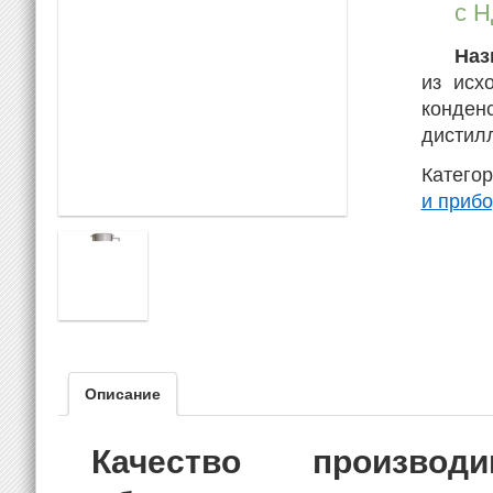
с 
Наз
из исх
конден
дистилл
Катего
и приб
Описание
Качество производ