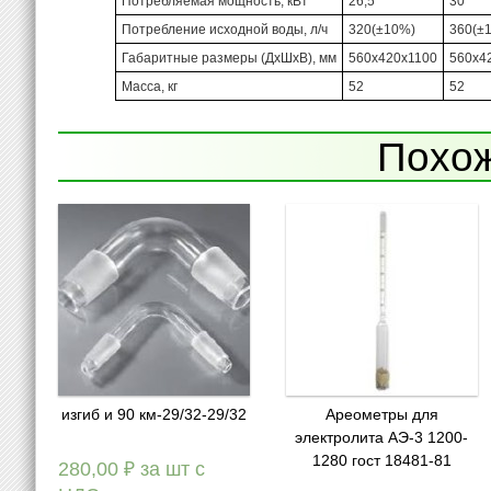
Потребляемая мощность, кВт
26,5
30
Потребление исходной воды, л/ч
320(±10%)
360(±
Габаритные размеры (ДхШхВ), мм
560х420х1100
560х4
Масса, кг
52
52
Похо
изгиб и 90 км-29/32-29/32
Ареометры для
электролита АЭ-3 1200-
1280 гост 18481-81
280,00
₽
за шт с